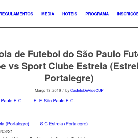
REGULAMENTOS
MEDIA
HÓTEIS
PROGRAMA
INSCRIÇÕ
ola de Futebol do São Paulo Fut
e vs Sport Clube Estrela (Estre
Portalegre)
/
Março 13, 2016
by
CasteloDeVideCUP
E. F. São Paulo F. C.
S C Estrela (Portalegre)
/03/21