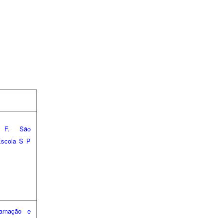
 F. São
scola S P