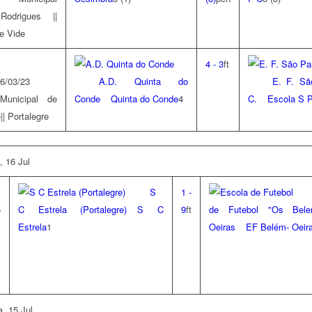
Rodrigues ||
e Vide
4
-
3
ft
6/03/23
A.D. Quinta do
E. F. Sã
Municipal de
Conde
Quinta do Conde
4
C.
Escola S 
|| Portalegre
, 16 Jul
S
1
-
6
C Estrela (Portalegre)
S C
9
ft
de Futebol "Os Bele
Estrela
1
Oeiras
EF Belém- Oeir
a, 15 Jul