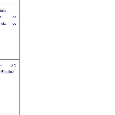
cia de
encia de
S C
 Estrela
9