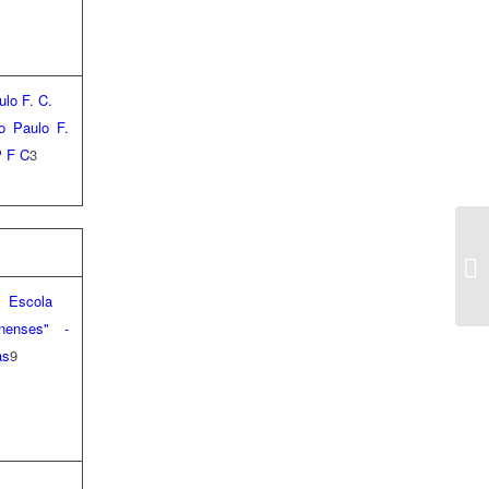
o Paulo F.
P F C
3
S
RU
De
Escola
nenses" -
as
9