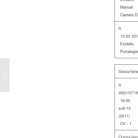
Manuel 
Castelo D
ft
13:30
201
Estádio 
Portalegre
Sport Lisboa e Benfica vs ACDC –
Sexta-feira
Academia Clube Desportivo de
Corroio...
ft
2021/07/1
19:00
sub-10
(2011)
CV - 1
Quinta-feir