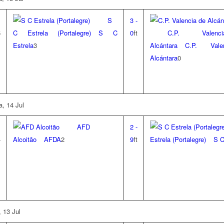
S
3
-
5
C Estrela (Portalegre)
S C
0
ft
C.P. Valen
Estrela
3
Alcántara
C.P. Val
Alcántara
0
a, 14 Jul
AFD
2
-
4
Alcoitão
AFDA
2
9
ft
Estrela (Portalegre)
S C
, 13 Jul