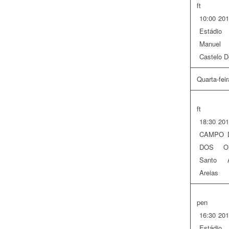
ft
10:00
201
Estádio
Manuel 
Castelo D
Quarta-fei
ft
18:30
201
CAMPO 
DOS OU
Santo A
Areias
pen
16:30
201
Estádio