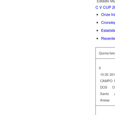
Estádio Mu
C V CUP 2
Onze Ini
Cronolo
Estatíst
Recente
Quinta-fei
ft
10:30
201
CAMPO 
DOS OU
Santo A
Areias