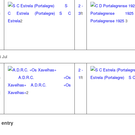
S
2
-
3
C Estrela (Portalegre)
S C
3
ft
Portalegrense 1925
Estrela
2
Portalegrense 1925
3
 Jul
2
-
6
A.D.R.C. «Os
1
ft
Estrela (Portalegre)
S C
Xavelhas»
A.D.R.C. «Os
|
Xavelhas»
2
 entry