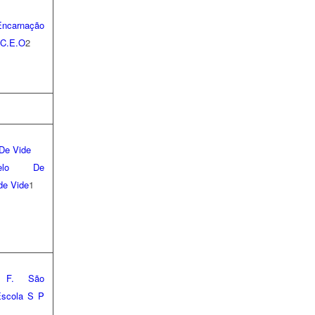
ncarnação
.C.E.O
2
stelo De
de Vide
1
 F. São
scola S P