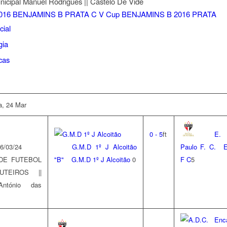
nicipal Manuel Rodrigues || Castelo De Vide
016 BENJAMINS B PRATA
C V Cup BENJAMINS B 2016 PRATA
cial
gia
icas
ra, 24 Mar
0
-
5
ft
E.
6/03/24
G.M.D 1º J Alcoitão
Paulo F. C.
E
DE FUTEBOL
"B"
G.M.D 1º J Alcoitão
0
F C
5
TEIROS ||
ntónio das