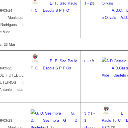
E. F. São Paulo
1
-
2
ft
6/03/24
F. C.
Escola S P F C
1
A.D.C. E
 Municipal
e Olivais
A.D
Rodrigues ||
e Vide
ra, 23 Mar
E. F. São Paulo
0
-
1
ft
6/03/23
F. C.
Escola S P F C
0
A.D.Ca
DE FUTEBOL
Vide
Castelo 
TEIROS ||
ntónio das
G.
3
(1)
-
E.
6/03/23
D. Sesimbra
G D
3
Paulo F. C.
E
 Municipal
Sesimbra
3
(1)
(3)
pen
F C
3
(3)