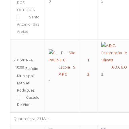
0
5
DOS
OUTEIROS
|| Santo
António das
Areias
2016/03/24
10:00
Escola S
A.D.C.E.O
Estádio
P F C
2
Municipal
1
Manuel
Rodrigues
|| Castelo
De Vide
Quarta-feira, 23 Mar