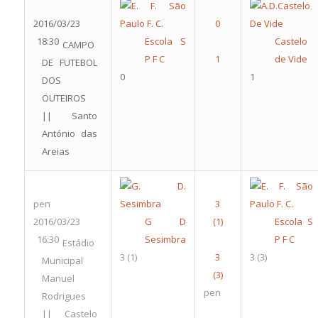
2016/03/23
18:30
Escola S
Castelo
CAMPO
P F C
de Vide
DE FUTEBOL
0
1
DOS
OUTEIROS
|| Santo
António das
Areias
pen
2016/03/23
G D
Escola S
16:30
Sesimbra
P F C
Estádio
3
(1)
3
(3)
Municipal
Manuel
pen
Rodrigues
|| Castelo