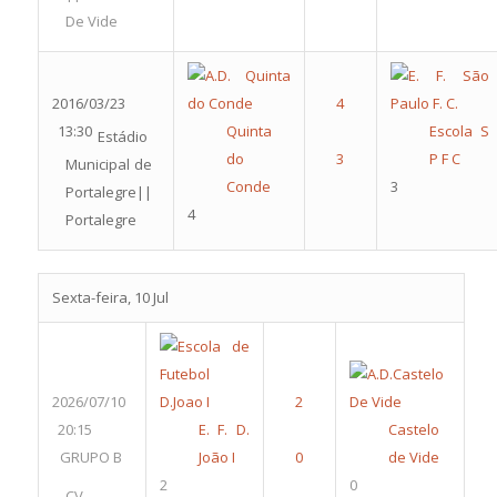
De Vide
2016/03/23
13:30
Quinta
Escola S
Estádio
do
P F C
Municipal de
Conde
3
Portalegre||
4
Portalegre
Sexta-feira, 10 Jul
2026/07/10
20:15
E. F. D.
Castelo
GRUPO B
João I
de Vide
2
0
CV