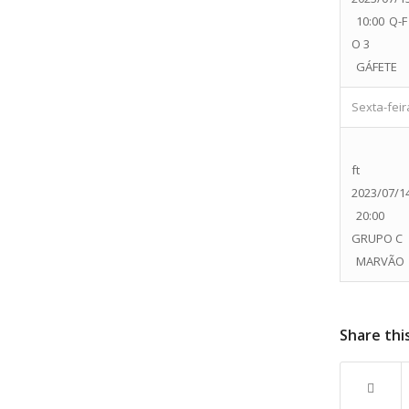
10:00
Q-F
O 3
GÁFETE
Sexta-feira
ft
2023/07/1
20:00
GRUPO C
MARVÃO
Share thi