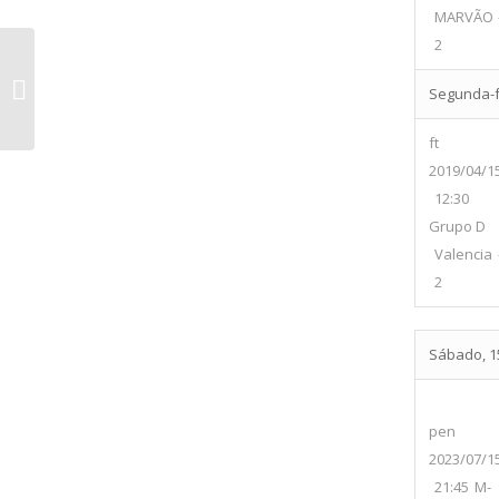
MARVÃO 
2
C D Portalegrense 1925 vs AFD
Segunda-fe
Alcoitão
ft
2019/04/1
12:30
Grupo D
Valencia 
2
Sábado, 15
pen
2023/07/1
21:45
M-