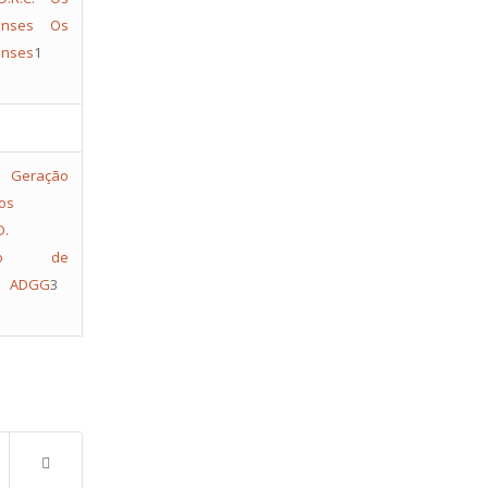
enses
Os
enses
1
D.
ção de
ADGG
3