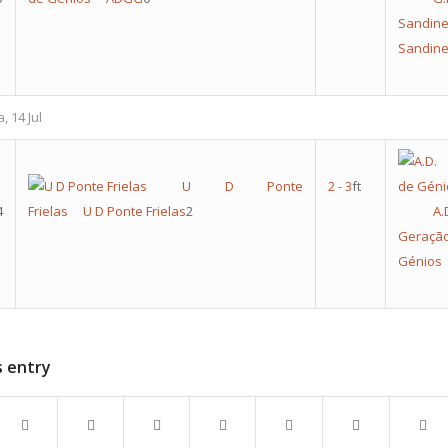
Sandin
Sandin
, 14 Jul
U D Ponte
2
-
3
ft
4
Frielas
U D Ponte Frielas
2
A.
Gera
Génios
s entry