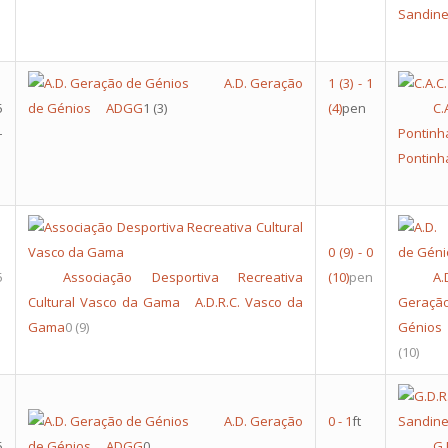
Sandin
A.D. Geração
1
(3)
-
1
5
de Génios
ADGG
1
(3)
(4)
pen
C.
–
Pontinh
Pontinh
0
(9)
-
0
5
Associação Desportiva Recreativa
(10)
pen
A.
Cultural Vasco da Gama
A.D.R.C. Vasco da
Gera
Gama
0
(9)
Génios
(10)
A.D. Geração
0
-
1
ft
5
de Génios
ADGG
0
G.