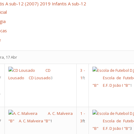
tis A sub-12 (2007)
2019 Infantis A sub-12
cial
gia
icas
e
ra, 17 Abr
CD
3
-
7
Lousado
CD Lousado
3
1
ft
Escola de Futebo
"B"
E.F. D João I "B"
1
L
A. C. Malveira
1
-
7
"B"
A. C. Malveira "B"
1
3
ft
Escola de Futebo
"B"
E.F. D João I "B"
3