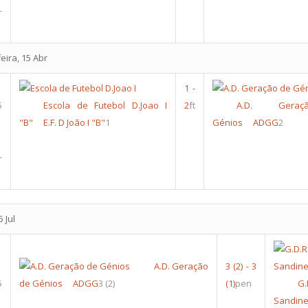
-
ira, 15 Abr
1
-
5
Escola de Futebol D.Joao I
2
ft
A.D. Gera
"B"
E.F. D João I "B"
1
Génios
ADGG
2
-
 Jul
A.D. Geração
3
(2)
-
3
5
de Génios
ADGG
3
(2)
(1)
pen
G.
Sandin