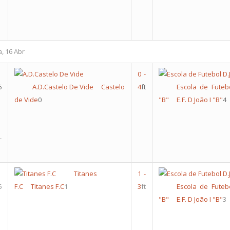
a, 16 Abr
0
-
6
A.D.Castelo De Vide
Castelo
4
ft
Escola de Futebo
de Vide
0
"B"
E.F. D João I "B"
4
-
Titanes
1
-
6
F.C
Titanes F.C
1
3
ft
Escola de Futebo
"B"
E.F. D João I "B"
3