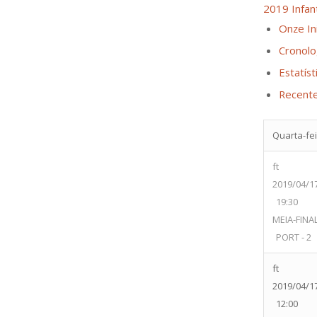
2019 Infan
Onze Ini
Cronolo
Estatíst
Recent
Quarta-fei
ft
2019/04/1
19:30
MEIA-FINA
PORT - 2
ft
2019/04/1
12:00