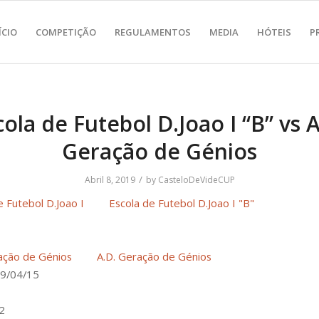
ÍCIO
COMPETIÇÃO
REGULAMENTOS
MEDIA
HÓTEIS
P
cola de Futebol D.Joao I “B” vs A
Geração de Génios
/
Abril 8, 2019
by
CasteloDeVideCUP
Escola de Futebol D.Joao I "B"
A.D. Geração de Génios
9/04/15
 2