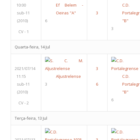
10:00
Ef Belem -
C.D.
sub-11
Oeiras "A"
Portaleg
(2010)
6
"B"
3
CV - 1
Quarta-feira, 14 Jul
2021/07/14
11:15
Aljustrelense
C.D.
sub-11
3
Portaleg
(2010)
"B"
6
CV - 2
Terça-feira, 13 Jul
2021/07/13