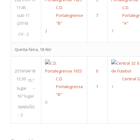
11:45
C.D.
C.D.
sub-11
Portalegrense
Portaleg
(2010)
"B"
"A"
3
7
CV - 2
Quinta-feira, 18 Abr
2019/04/18
12:30
C.D.
Central 3
15.º
Portalegrense
1
lugar –
"B"
16.º lugar
0
MARVÃO
- 2