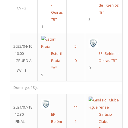
-
de Génios
CV - 2
Oeiras
"B"
"B"
3
1
2022/04/10
10:00
Estoril
EF Belém -
GRUPO A
Praia
Oeiras "B"
"A"
0
CV - 1
5
Domingo, 18 Jul
2021/07/18
12:30
EF
Ginásio
FINAL
Belém
Clube