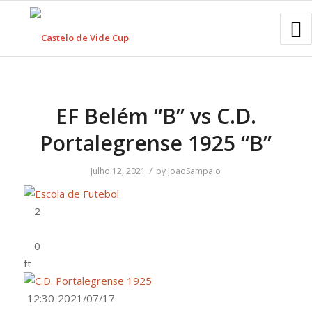
EF Belém “B” vs C.D.
Portalegrense 1925 “B”
/
Julho 12, 2021
by
JoaoSampaio
ft
12:30
2021/07/17