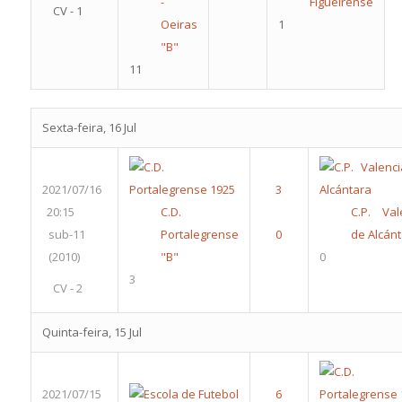
-
Figueirense
CV - 1
Oeiras
1
"B"
11
Sexta-feira, 16 Jul
2021/07/16
20:15
C.D.
C.P. Val
sub-11
Portalegrense
de Alcán
(2010)
"B"
0
3
CV - 2
Quinta-feira, 15 Jul
2021/07/15