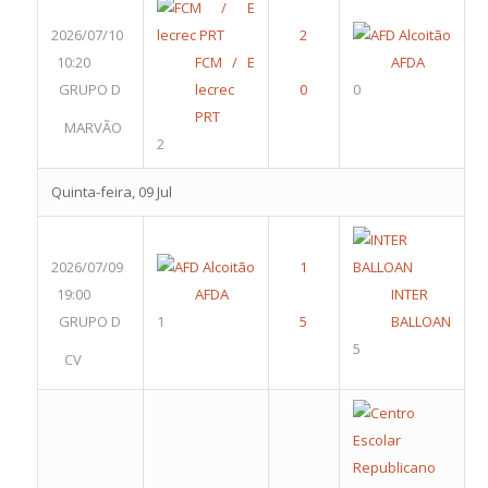
2026/07/10
10:20
FCM / E
AFDA
GRUPO D
lecrec
0
PRT
MARVÃO
2
Quinta-feira, 09 Jul
2026/07/09
19:00
AFDA
INTER
GRUPO D
1
BALLOAN
5
CV