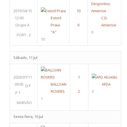
2019/04/15
12:00
Estoril
C.D.
Grupo A
Praia
Amiense
"A"
0
PORT - 2
10
Sábado, 11 Jul
2026/07/11
09:05
BALLOAN
AFDA
Q-F
ROVERS
2
P 1
1
MARVÃO
Sexta-feira, 10 Jul