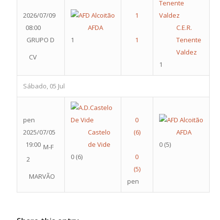
2026/07/09
08:00
AFDA
C.E.R.
GRUPO D
1
Tenente
Valdez
CV
1
Sábado, 05 Jul
pen
2025/07/05
Castelo
AFDA
19:00
de Vide
0
(5)
M-F
0
(6)
2
MARVÃO
pen