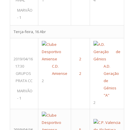
FINAL
1
4
MARVÃO
- 1
Terça-feira, 16 Abr
2019/04/16
17:30
C.D.
A.D.
GRUPOS
Amiense
Geração
PRATA CC
2
de
Génios
MARVÃO
"A"
- 1
2
2019/04/16