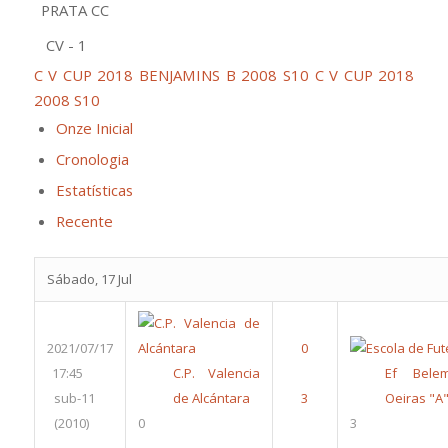
PRATA CC
CV - 1
C V CUP 2018 BENJAMINS B 2008 S10
C V CUP 2018
2008 S10
Onze Inicial
Cronologia
Estatísticas
Recente
Sábado, 17 Jul
2021/07/17
17:45
C.P. Valencia
Ef Bele
sub-11
de Alcántara
Oeiras "A
(2010)
0
3