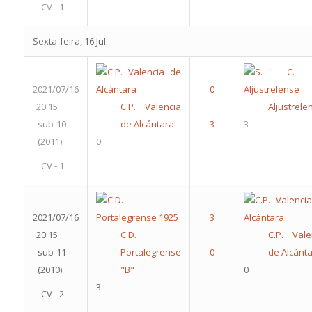
CV - 1
Sexta-feira, 16 Jul
2021/07/16
20:15
C.P. Valencia
Aljustrele
sub-10
de Alcántara
3
(2011)
0
CV - 1
2021/07/16
20:15
C.D.
C.P. Vale
sub-11
Portalegrense
de Alcánt
(2010)
"B"
0
3
CV - 2