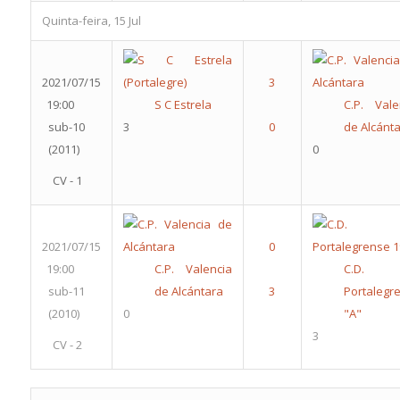
Quinta-feira, 15 Jul
2021/07/15
19:00
S C Estrela
C.P. Vale
sub-10
3
de Alcánt
(2011)
0
CV - 1
2021/07/15
19:00
C.P. Valencia
C.D.
sub-11
de Alcántara
Portalegr
(2010)
0
"A"
3
CV - 2