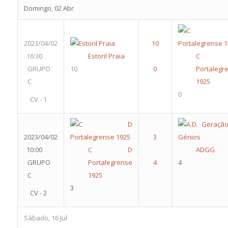
Domingo, 02 Abr
2023/04/02
16:30
Estoril Praia
C 
GRUPO
10
Portalegr
C
1925
0
CV - 1
2023/04/02
10:00
C D
ADGG
GRUPO
Portalegrense
4
C
1925
3
CV - 2
Sábado, 16 Jul