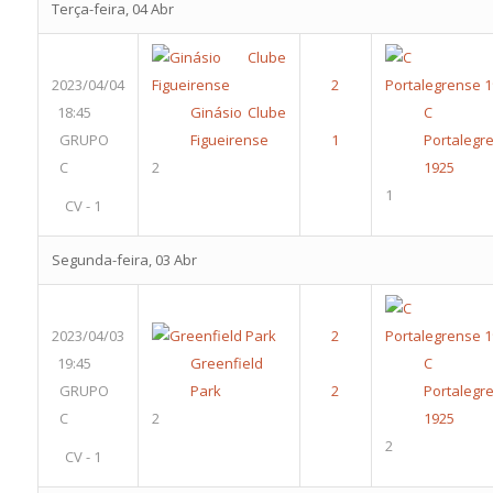
Terça-feira, 04 Abr
2023/04/04
18:45
Ginásio Clube
C 
GRUPO
Figueirense
Portalegr
C
2
1925
1
CV - 1
Segunda-feira, 03 Abr
2023/04/03
19:45
Greenfield
C 
GRUPO
Park
Portalegr
C
2
1925
2
CV - 1