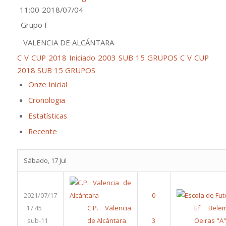
11:00
2018/07/04
Grupo F
VALENCIA DE ALCÁNTARA
C V CUP 2018 Iniciado 2003 SUB 15 GRUPOS
C V CUP
2018 SUB 15 GRUPOS
Onze Inicial
Cronologia
Estatísticas
Recente
Sábado, 17 Jul
2021/07/17
17:45
C.P. Valencia
Ef Bele
sub-11
de Alcántara
Oeiras "A