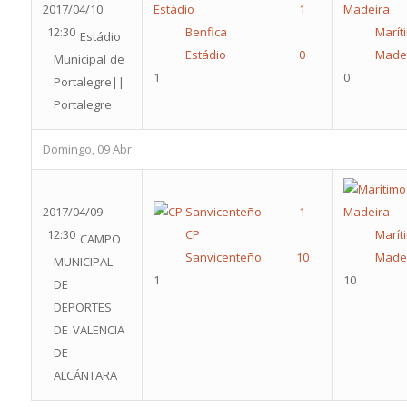
2017/04/10
12:30
Benfica
Marít
Estádio
Estádio
Made
Municipal de
1
0
Portalegre||
Portalegre
Domingo, 09 Abr
2017/04/09
12:30
CP
Marít
CAMPO
Sanvicenteño
Made
MUNICIPAL
1
10
DE
DEPORTES
DE VALENCIA
DE
ALCÁNTARA