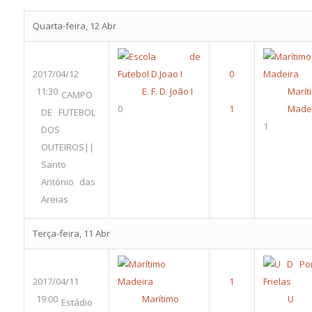
Quarta-feira, 12 Abr
2017/04/12
11:30
E. F. D. João I
Marít
CAMPO
0
Made
DE FUTEBOL
1
DOS
OUTEIROS||
Santo
António das
Areias
Terça-feira, 11 Abr
2017/04/11
19:00
Marítimo
U 
Estádio