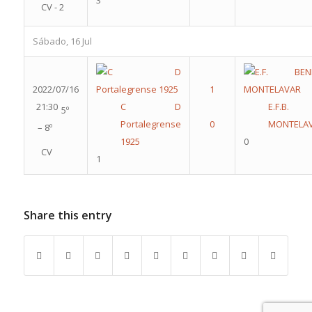
3
CV - 2
Sábado, 16 Jul
2022/07/16
21:30
C D
E.F.B.
5º
Portalegrense
MONTELA
– 8º
1925
0
CV
1
Share this entry