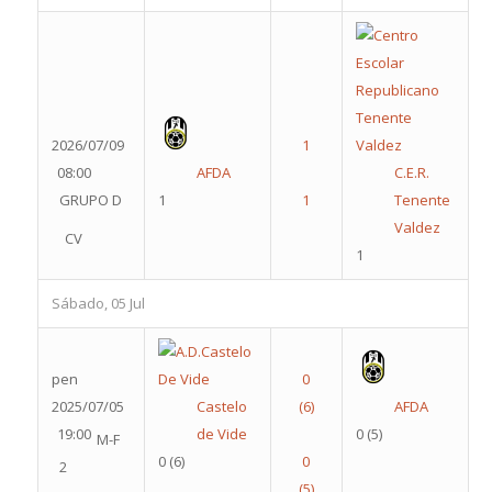
2026/07/09
08:00
AFDA
C.E.R.
GRUPO D
1
Tenente
Valdez
CV
1
Sábado, 05 Jul
pen
2025/07/05
Castelo
AFDA
19:00
de Vide
0
(5)
M-F
0
(6)
2