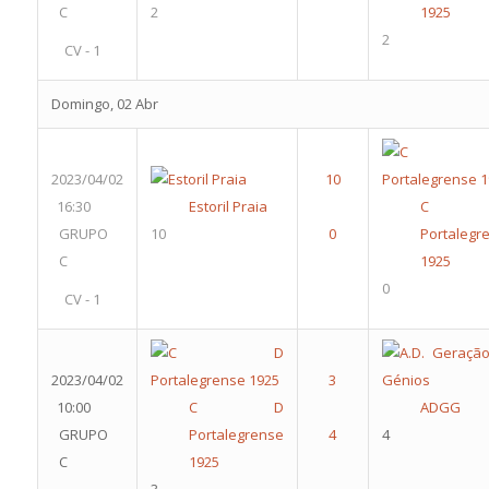
C
2
1925
2
CV - 1
Domingo, 02 Abr
2023/04/02
16:30
Estoril Praia
C 
GRUPO
10
Portalegr
C
1925
0
CV - 1
2023/04/02
10:00
C D
ADGG
GRUPO
Portalegrense
4
C
1925