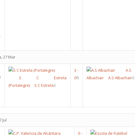
-
a, 27 Mar
3
-
A.S
7
S C Estrela
0
ft
Albachair
A.S Albachair
0
(Portalegre)
S C Estrela
3
 Jul
0
-