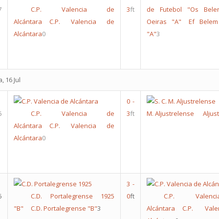
7
C.P. Valencia de
3
ft
de Futebol "Os Bele
Alcántara
C.P. Valencia de
Oeiras "A"
Ef Belem
Alcántara
0
"A"
3
, 16 Jul
0
-
6
C.P. Valencia de
3
ft
M. Aljustrelense
Aljus
Alcántara
C.P. Valencia de
Alcántara
0
3
-
6
C.D. Portalegrense 1925
0
ft
C.P. Valen
"B"
C.D. Portalegrense "B"
3
Alcántara
C.P. Val