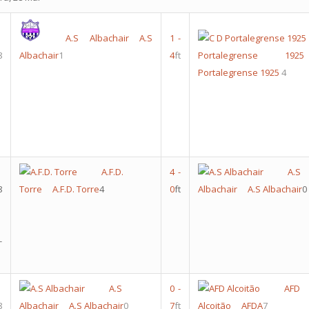
A.S Albachair
A.S
1
-
8
Albachair
1
4
ft
Portalegrense 1925
Portalegrense 1925
4
A.F.D.
4
-
A.S
8
Torre
A.F.D. Torre
4
0
ft
Albachair
A.S Albachair
0
-
A.S
0
-
AFD
8
Albachair
A.S Albachair
0
7
ft
Alcoitão
AFDA
7