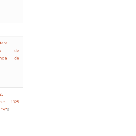
cia de
encia de
ense 1925
 "A"
3