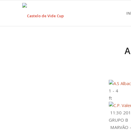
IN
A
1
-
4
ft
11:30
201
GRUPO B
MARVÃO 