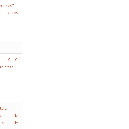
nenses" -
 - Oeiras
S. C.
trelense
3
cia de
encia de