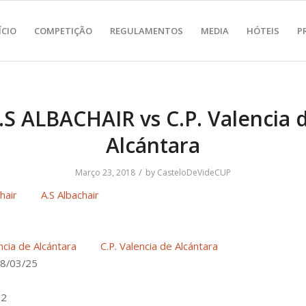
ÍCIO
COMPETIÇÃO
REGULAMENTOS
MEDIA
HÓTEIS
P
.S ALBACHAIR vs C.P. Valencia 
Alcántara
/
Março 23, 2018
by
CasteloDeVideCUP
A.S Albachair
C.P. Valencia de Alcántara
8/03/25
-2