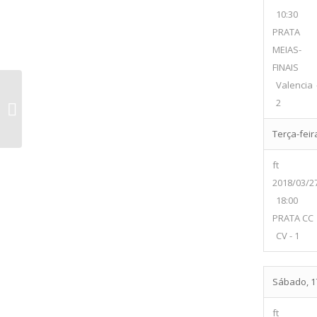
10:30
PRATA
MEIAS-
FINAIS
Valencia 
2
CD Lousado vs AFD ALCOITÃO
Terça-feir
ft
2018/03/2
18:00
PRATA CC
CV - 1
Sábado, 17
ft