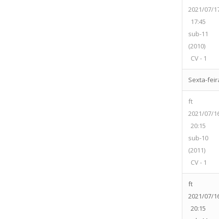
2021/07/1
17:45
sub-11
(2010)
CV - 1
Sexta-feira
ft
2021/07/1
20:15
sub-10
(2011)
CV - 1
ft
2021/07/1
20:15