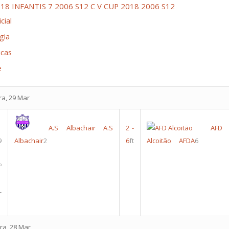
018 INFANTIS 7 2006 S12
C V CUP 2018 2006 S12
cial
gia
icas
e
ra, 29 Mar
A.S Albachair
A.S
2
-
AFD
9
Albachair
2
6
ft
Alcoitão
AFDA
6
º
-
ra, 28 Mar