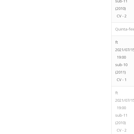
sub-11
(2010)
CV - 2
Quinta-feir
ft
2021/07/1
19:00
sub-10
(2011)
CV - 1
ft
2021/07/1
19:00
sub-11
(2010)
CV - 2