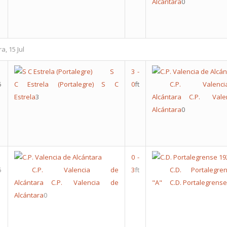
Alcántara
0
a, 15 Jul
S
3
-
5
C Estrela (Portalegre)
S C
0
ft
C.P. Valen
Estrela
3
Alcántara
C.P. Val
Alcántara
0
0
-
5
C.P. Valencia de
3
ft
C.D. Portalegr
Alcántara
C.P. Valencia de
"A"
C.D. Portalegrense
Alcántara
0