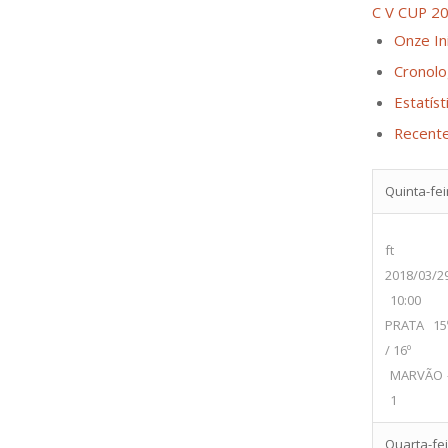
C V CUP 2
Onze Ini
Cronolo
Estatíst
Recent
Quinta-fei
ft
2018/03/2
10:00
PRATA 15
/ 16º
MARVÃO 
1
Quarta-fei