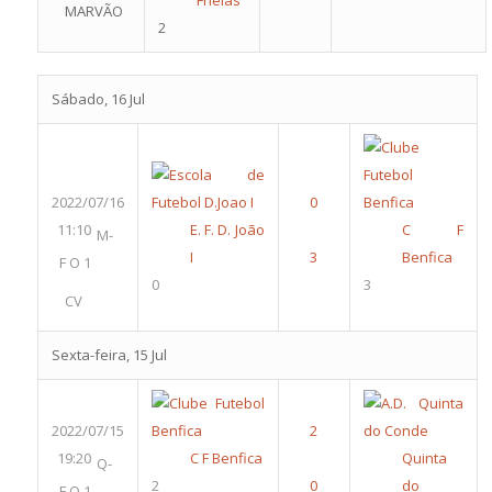
Frielas
MARVÃO
2
Sábado, 16 Jul
2022/07/16
11:10
E. F. D. João
C F
M-
I
Benfica
F O 1
0
3
CV
Sexta-feira, 15 Jul
2022/07/15
19:20
C F Benfica
Quinta
Q-
2
do
F O 1