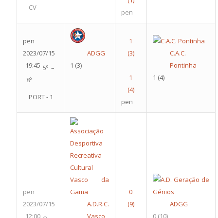
CV
pen
pen
2023/07/15
ADGG
C.A.C.
19:45
1
(3)
Pontinha
5º –
1
(4)
8º
PORT - 1
pen
pen
2023/07/15
A.D.R.C.
ADGG
12:00
Vasco
0
(10)