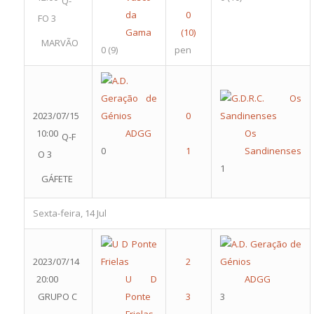
Q-
da
FO 3
Gama
MARVÃO
0
(9)
pen
2023/07/15
10:00
ADGG
Os
Q-F
0
Sandinenses
O 3
1
GÁFETE
Sexta-feira, 14 Jul
2023/07/14
20:00
U D
ADGG
GRUPO C
Ponte
3