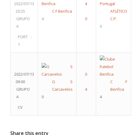
2022/07/13
20:25
C F Benfica
ATLÉTICO
GRUPO
4
C.P.
A
0
PORT -
1
2022/07/13
09:00
G S
C F
GRUPO
Carcavelos
Benfica
A
0
4
CV
Share this entry