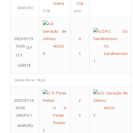
Gama
MARVÃO
0
(9)
pen
2023/07/15
10:00
ADGG
Os
Q-F
0
Sandinenses
O 3
1
GÁFETE
Sexta-feira, 14 Jul
2023/07/14
20:00
U D
ADGG
GRUPO C
Ponte
3
Frielas
MARVÃO
2