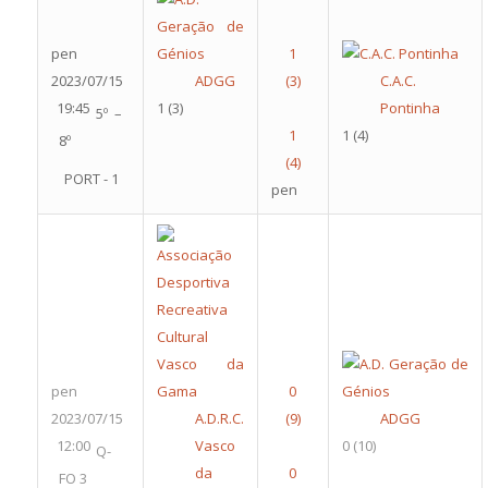
pen
2023/07/15
ADGG
C.A.C.
19:45
1
(3)
Pontinha
5º –
1
(4)
8º
PORT - 1
pen
pen
2023/07/15
A.D.R.C.
ADGG
12:00
Vasco
0
(10)
Q-
da
FO 3