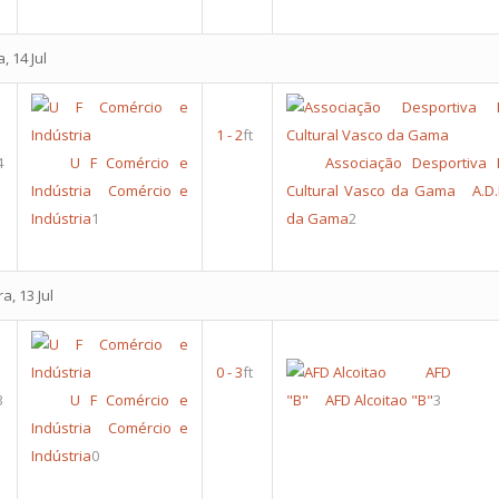
, 14 Jul
1
-
2
ft
4
U F Comércio e
Associação Desportiva 
Indústria
Comércio e
Cultural Vasco da Gama
A.D
Indústria
1
da Gama
2
a, 13 Jul
0
-
3
ft
AFD Al
3
U F Comércio e
"B"
AFD Alcoitao "B"
3
Indústria
Comércio e
Indústria
0