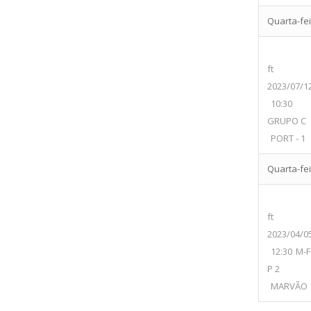
Quarta-feir
ft
2023/07/1
10:30
GRUPO C
PORT - 1
Quarta-fei
ft
2023/04/0
12:30
M-F
P 2
MARVÃO