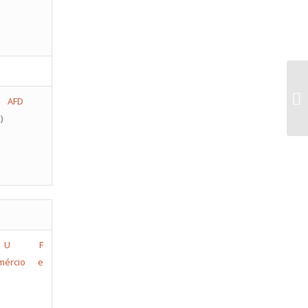
Re
AFD
Fu
)
U F
mércio e