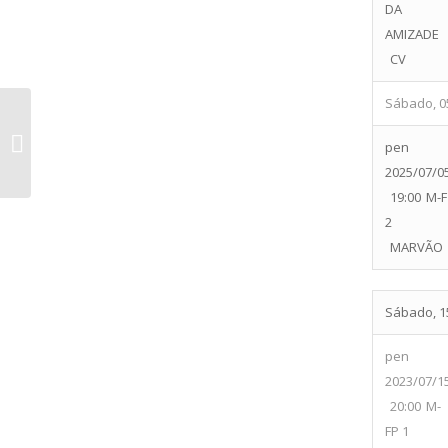
DA
AMIZADE
CV
Sábado, 05
Clube Desportivo Vilarense vs Club
pen
A.G. La Forja Chia
2025/07/0
19:00
M-F
2
MARVÃO
Sábado, 15
pen
2023/07/1
20:00
M-
FP 1