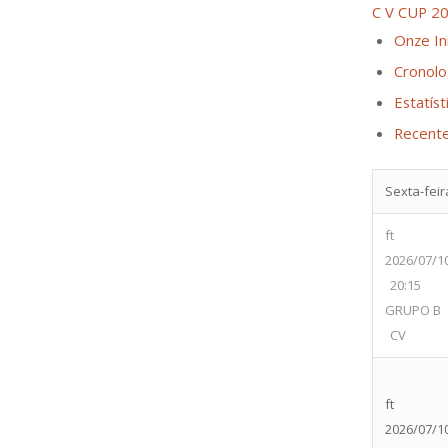
C V CUP 2
Onze Ini
Cronolo
Estatíst
Recent
Sexta-feira
ft
2026/07/1
20:15
GRUPO B
CV
ft
2026/07/1