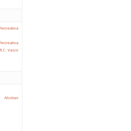
Recreativa
.R.C. Vasco
coitao