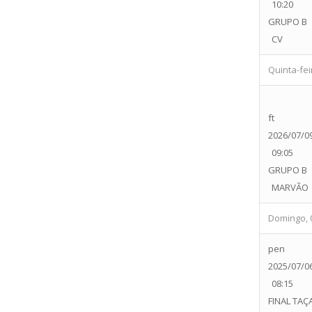
10:20
GRUPO B
CV
Quinta-feir
ft
2026/07/0
09:05
GRUPO B
MARVÃO
Domingo, 0
pen
2025/07/0
08:15
FINAL TAÇ