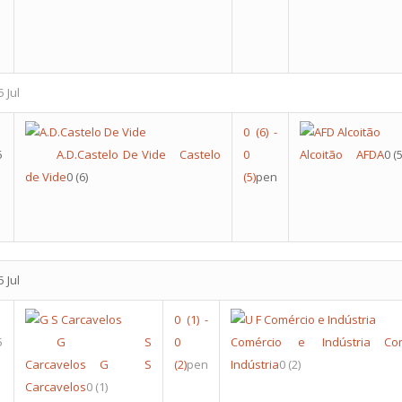
 Jul
0
(6)
-
5
A.D.Castelo De Vide
Castelo
0
Alcoitão
AFDA
0
(5
de Vide
0
(6)
(5)
pen
 Jul
0
(1)
-
5
G S
0
Comércio e Indústria
Co
Carcavelos
G S
(2)
pen
Indústria
0
(2)
Carcavelos
0
(1)