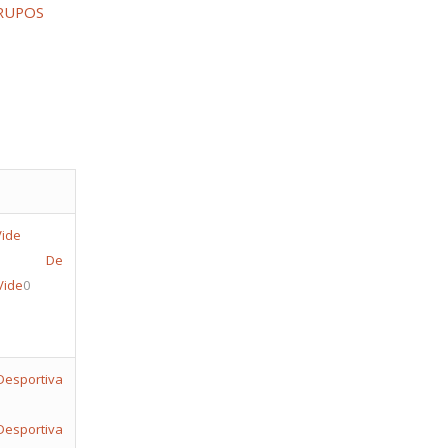
GRUPOS
telo De
Vide
0
Desportiva