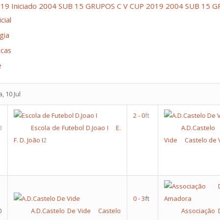
019 Iniciado 2004 SUB 15 GRUPOS
C V CUP 2019 2004 SUB 15 
cial
gia
icas
e
, 10 Jul
2
-
0
ft
0
Escola de Futebol D.Joao I
E.
A.D.Cas
F. D. João I
2
Vide
Castelo de 
0
-
3
ft
0
A.D.Castelo De Vide
Castelo
Associação 