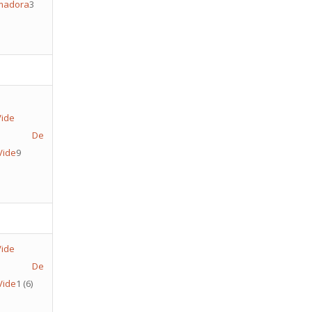
Amadora
3
telo De
Vide
9
telo De
Vide
1
(6)