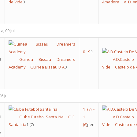
de Vide
0
Amadora
A. D. 
a, 09 Jul
0
-
9
ft
9
Guinea Bissau Dreamers
A.D.Cas
Academy​
Guinea Bissau D A
0
Vide
Castelo de 
6 Jul
1
(7)
-
6
Clube Futebol Santa Iria
C. F.
1
A.D.Cas
Santa Iria
1
(7)
(6)
pen
Vide
Castelo de 
A