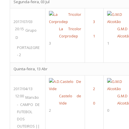
Segunda-feira, 03 Jul
2017/07/03
20:15
La Tricolor
G.M.D
Grupo
Corprodep
Alcoit
D
3
1
PORTALEGRE
- 2
Quinta-feira, 13 Abr
2017/04/13
12:00
Castelo de
G.M.D
Marvão
Vide
Alcoit
- CAMPO DE
2
0
FUTEBOL
DOS
OUTEIROS ||