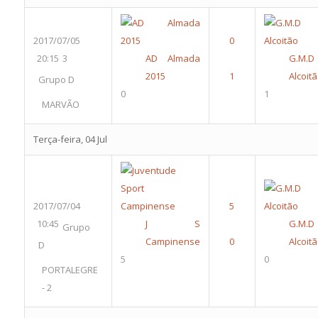
2017/07/05
20:15
3
AD Almada
G.M.D
2015
Alcoit
Grupo D
0
1
MARVÃO
Terça-feira, 04 Jul
2017/07/04
10:45
J S
G.M.D
Grupo
Campinense
Alcoit
D
5
0
PORTALEGRE
- 2