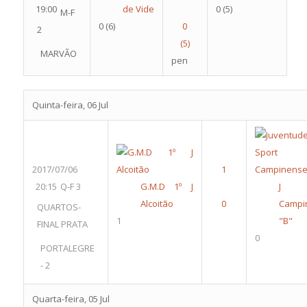
19:00
de Vide
0
(5)
M-F
0
(6)
2
MARVÃO
pen
Quinta-feira, 06 Jul
2017/07/06
20:15
Q-F 3
G.M.D 1º J
J
Alcoitão
Campi
QUARTOS-
1
"B"
FINAL PRATA
0
PORTALEGRE
- 2
Quarta-feira, 05 Jul