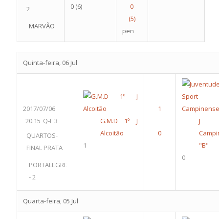
0
(6)
2
MARVÃO
pen
Quinta-feira, 06 Jul
2017/07/06
20:15
Q-F 3
G.M.D 1º J
J
Alcoitão
Campi
QUARTOS-
1
"B"
FINAL PRATA
0
PORTALEGRE
- 2
Quarta-feira, 05 Jul