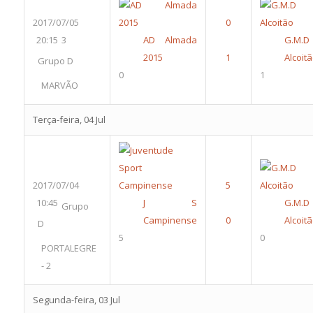
2017/07/05
20:15
3
AD Almada
G.M.D
2015
Alcoit
Grupo D
0
1
MARVÃO
Terça-feira, 04 Jul
2017/07/04
10:45
J S
G.M.D
Grupo
Campinense
Alcoit
D
5
0
PORTALEGRE
- 2
Segunda-feira, 03 Jul