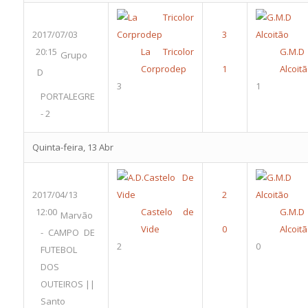
2017/07/03
20:15
La Tricolor
G.M.D
Grupo
Corprodep
Alcoit
D
3
1
PORTALEGRE
- 2
Quinta-feira, 13 Abr
2017/04/13
12:00
Castelo de
G.M.D
Marvão
Vide
Alcoit
- CAMPO DE
2
0
FUTEBOL
DOS
OUTEIROS ||
Santo