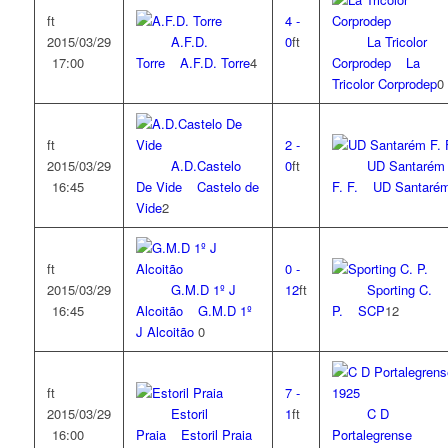
ft
4
-
2015/03/29
A.F.D.
0
ft
La Tricolor
17:00
Torre
A.F.D. Torre
4
Corprodep
La
Tricolor Corprodep
0
ft
2
-
2015/03/29
A.D.Castelo
0
ft
UD Santarém
16:45
De Vide
Castelo de
F. F.
UD Santaré
Vide
2
ft
0
-
2015/03/29
G.M.D 1º J
12
ft
Sporting C.
16:45
Alcoitão
G.M.D 1º
P.
SCP
12
J Alcoitão
0
ft
7
-
2015/03/29
Estoril
1
ft
C D
16:00
Praia
Estoril Praia
Portalegrense