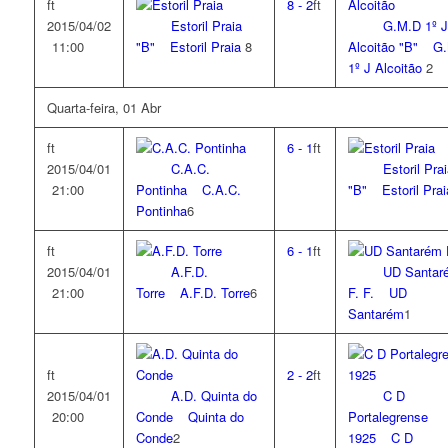
ft
8
-
2
ft
2015/04/02
Estoril Praia
G.M.D 1º J
11:00
"B"
Estoril Praia
8
Alcoitão "B"
G.
1º J Alcoitão
2
Quarta-feira, 01 Abr
ft
6
-
1
ft
2015/04/01
C.A.C.
Estoril Pra
21:00
Pontinha
C.A.C.
"B"
Estoril Pra
Pontinha
6
ft
6
-
1
ft
2015/04/01
A.F.D.
UD Santar
21:00
Torre
A.F.D. Torre
6
F. F.
UD
Santarém
1
ft
2
-
2
ft
2015/04/01
A.D. Quinta do
C D
20:00
Conde
Quinta do
Portalegrense
Conde
2
1925
C D