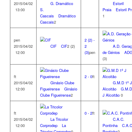
2015/04/02
G. Dramático
Estoril
13:00
S.
Praia
Estoril Pr
Cascais
Dramático
1
Cascais
2
pen
2
(2)
-
2015/04/02
CIF
CIF
2
(2)
2
A.D. Gera
12:00
(3)
pen
de Génios
AD
(3)
ft
2
-
0
ft
2015/04/02
Ginásio Clube
G.M.D 1º J
12:00
Figueirense
Ginásio
Alcoitão
G.M.D
Clube Figueirense
2
J Alcoitão
0
ft
0
-
2
ft
2015/04/02
La Tricolor
C.A.C.
12:00
Corprodep
La
Pontinha
C.A.C
Tricolor Corprodep
0
Pontinha
2