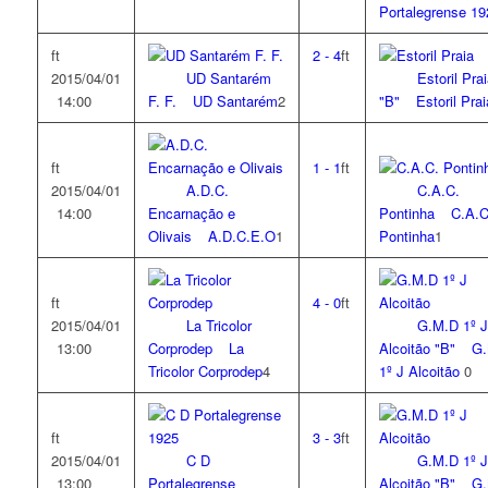
Portalegrense 1
ft
2
-
4
ft
2015/04/01
UD Santarém
Estoril Pra
14:00
F. F.
UD Santarém
2
"B"
Estoril Pra
ft
1
-
1
ft
2015/04/01
A.D.C.
C.A.C.
14:00
Encarnação e
Pontinha
C.A.C
Olivais
A.D.C.E.O
1
Pontinha
1
ft
4
-
0
ft
2015/04/01
La Tricolor
G.M.D 1º J
13:00
Corprodep
La
Alcoitão "B"
G.
Tricolor Corprodep
4
1º J Alcoitão
0
ft
3
-
3
ft
2015/04/01
C D
G.M.D 1º J
13:00
Portalegrense
Alcoitão "B"
G.