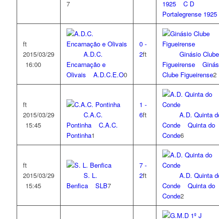
7
1925
C D
Portalegrense 1925
ft
0
-
2015/03/29
A.D.C.
2
ft
Ginásio Clube
16:00
Encarnação e
Figueirense
Ginás
Olivais
A.D.C.E.O
0
Clube Figueirense
2
ft
1
-
2015/03/29
C.A.C.
6
ft
A.D. Quinta d
15:45
Pontinha
C.A.C.
Conde
Quinta do
Pontinha
1
Conde
6
ft
7
-
2015/03/29
S. L.
2
ft
A.D. Quinta d
15:45
Benfica
SLB
7
Conde
Quinta do
Conde
2