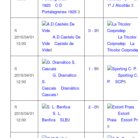
1925
C D
1º J Alcoitão
3
Portalegrense 1925
3
ft
0
-
3
ft
2015/04/01
A.D.Castelo De
La Tricolor
13:00
Vide
Castelo de
Corprodep
La
Vide
0
Tricolor Corprode
ft
1
-
5
ft
2015/04/01
G. Dramático
Sporting C.
12:00
S.
P.
SCP
5
Cascais
Dramático
Cascais
1
ft
2
-
0
ft
2015/04/01
S. L.
Estoril
12:00
Benfica
SLB
2
Praia
Estoril Pr
0