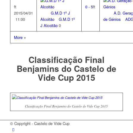
ft
0
-
5
ft
2015/04/01
G.M.D 1º J
A.D. Gera
11:00
Alcoitão
G.M.D 1º
de Génios
AD
J Alcoitão
0
More +
Classificação Final
Benjamins do Castelo de
Vide Cup 2015
Classificação Final Benjamins do Castelo de Vide Cup 2015
© Copyright - Castelo de Vide Cup