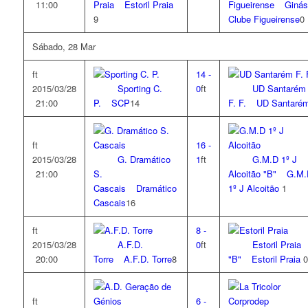
11:00
Praia
Estoril Praia
Figueirense
Ginás
9
Clube Figueirense
0
Sábado, 28 Mar
ft
14
-
2015/03/28
Sporting C.
0
ft
UD Santarém
21:00
P.
SCP
14
F. F.
UD Santaré
ft
16
-
2015/03/28
G. Dramático
1
ft
G.M.D 1º J
21:00
S.
Alcoitão "B"
G.M.
Cascais
Dramático
1º J Alcoitão
1
Cascais
16
ft
8
-
2015/03/28
A.F.D.
0
ft
Estoril Praia
20:00
Torre
A.F.D. Torre
8
"B"
Estoril Praia
0
ft
6
-