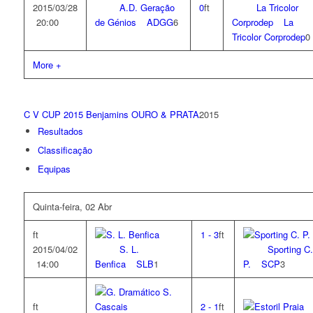
2015/03/28
A.D. Geração
0
ft
La Tricolor
20:00
de Génios
ADGG
6
Corprodep
La
Tricolor Corprodep
0
More +
C V CUP 2015 Benjamins OURO & PRATA
2015
Resultados
Classificação
Equipas
Quinta-feira, 02 Abr
ft
1
-
3
ft
2015/04/02
S. L.
Sporting C.
14:00
Benfica
SLB
1
P.
SCP
3
ft
2
-
1
ft