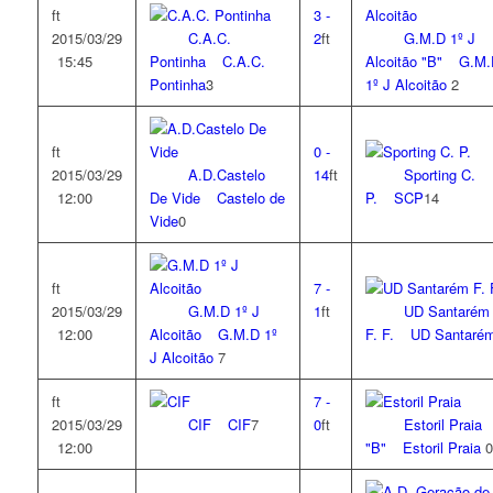
ft
3
-
2015/03/29
C.A.C.
2
ft
G.M.D 1º J
15:45
Pontinha
C.A.C.
Alcoitão "B"
G.M.
Pontinha
3
1º J Alcoitão
2
ft
0
-
2015/03/29
A.D.Castelo
14
ft
Sporting C.
12:00
De Vide
Castelo de
P.
SCP
14
Vide
0
ft
7
-
2015/03/29
G.M.D 1º J
1
ft
UD Santarém
12:00
Alcoitão
G.M.D 1º
F. F.
UD Santaré
J Alcoitão
7
ft
7
-
2015/03/29
CIF
CIF
7
0
ft
Estoril Praia
12:00
"B"
Estoril Praia
0