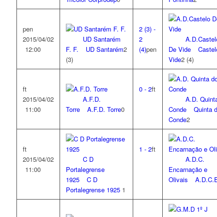
pen
2
(3)
-
2015/04/02
UD Santarém
2
A.D.Castel
12:00
F. F.
UD Santarém
2
(4)
pen
De Vide
Castel
(3)
Vide
2
(4)
ft
0
-
2
ft
2015/04/02
A.F.D.
A.D. Quint
11:00
Torre
A.F.D. Torre
0
Conde
Quinta 
Conde
2
ft
1
-
2
ft
2015/04/02
C D
A.D.C.
11:00
Portalegrense
Encarnação e
1925
C D
Olivais
A.D.C.
Portalegrense 1925
1