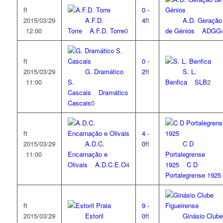
ft
0
-
2015/03/29
A.F.D.
4
ft
A.D. Geração
12:00
Torre
A.F.D. Torre
0
de Génios
ADGG
ft
0
-
2015/03/29
G. Dramático
2
ft
S. L.
11:00
S.
Benfica
SLB
2
Cascais
Dramático
Cascais
0
ft
4
-
2015/03/29
A.D.C.
0
ft
C D
11:00
Encarnação e
Portalegrense
Olivais
A.D.C.E.O
4
1925
C D
Portalegrense 1925
ft
9
-
2015/03/29
Estoril
0
ft
Ginásio Clube